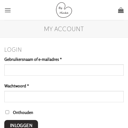
Ga
naar
inhoud
MY ACCOUNT
LOGIN
Vereist
Gebruikersnaam of e-mailadres
*
Vereist
Wachtwoord
*
Onthouden
INLOGGEN