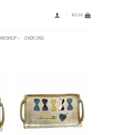
€
0,00
RKSHOP
OVER ONS