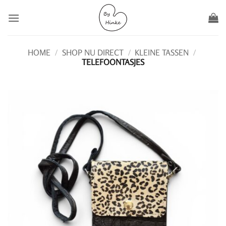
Ga
naar
inhoud
HOME
/
SHOP NU DIRECT
/
KLEINE TASSEN
/
TELEFOONTASJES