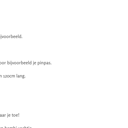
ijvoorbeeld.
voor bijvoorbeeld je pinpas.
n 120cm lang.
ar je toe!
 en bambi vachtje.