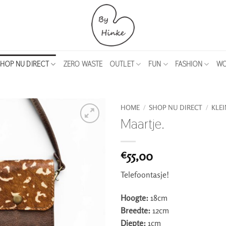
HOP NU DIRECT
ZERO WASTE
OUTLET
FUN
FASHION
WO
HOME
/
SHOP NU DIRECT
/
KLEI
Maartje.
55,00
€
Telefoontasje!
Hoogte:
18cm
Breedte:
12cm
Diepte:
1cm