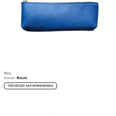
Vera.
Oorspronkelijke
Huidige
€
20,00
€
10,00
prijs
prijs
was:
is:
TOEVOEGEN AAN WINKELWAGEN
€20,00.
€10,00.