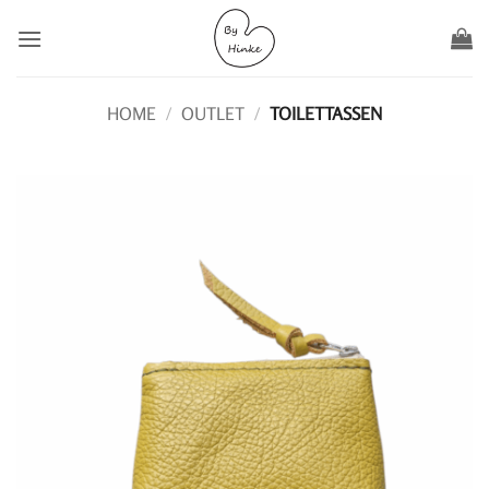
Ga
naar
inhoud
HOME
/
OUTLET
/
TOILETTASSEN