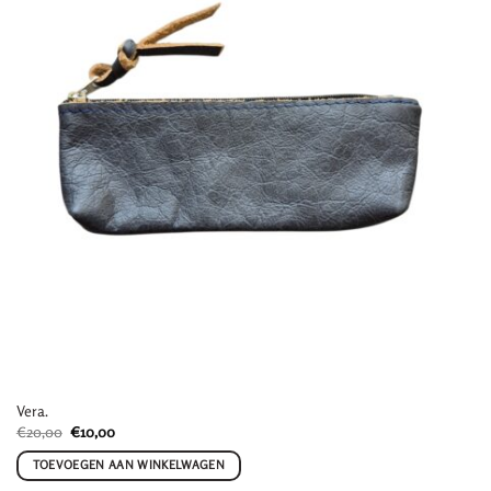
Vera.
Oorspronkelijke
Huidige
€
20,00
€
10,00
prijs
prijs
was:
is:
TOEVOEGEN AAN WINKELWAGEN
€20,00.
€10,00.