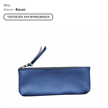
Vera.
Oorspronkelijke
Huidige
€
20,00
€
10,00
prijs
prijs
was:
is:
TOEVOEGEN AAN WINKELWAGEN
€20,00.
€10,00.