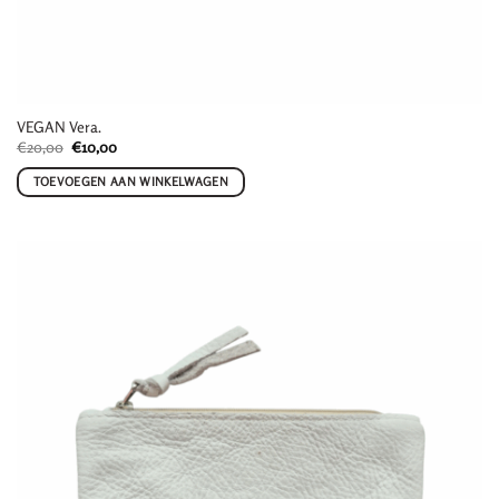
VEGAN Vera.
Oorspronkelijke
Huidige
€
20,00
€
10,00
prijs
prijs
was:
is:
TOEVOEGEN AAN WINKELWAGEN
€20,00.
€10,00.