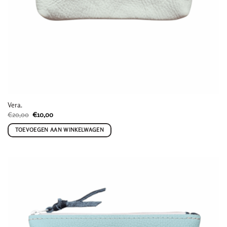
Vera.
Oorspronkelijke
Huidige
€
20,00
€
10,00
prijs
prijs
was:
is:
TOEVOEGEN AAN WINKELWAGEN
€20,00.
€10,00.