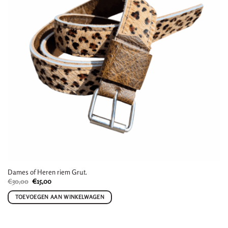
Dames of Heren riem Grut.
Oorspronkelijke
Huidige
€
30,00
€
15,00
prijs
prijs
was:
is:
TOEVOEGEN AAN WINKELWAGEN
€30,00.
€15,00.