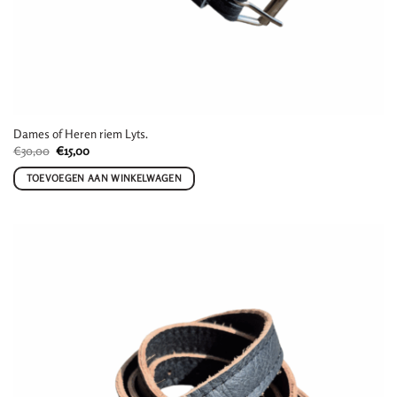
Dames of Heren riem Lyts.
Oorspronkelijke
Huidige
€
30,00
€
15,00
prijs
prijs
was:
is:
TOEVOEGEN AAN WINKELWAGEN
€30,00.
€15,00.