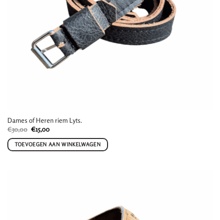
Dames of Heren riem Lyts.
Oorspronkelijke
Huidige
€
30,00
€
15,00
prijs
prijs
was:
is:
TOEVOEGEN AAN WINKELWAGEN
€30,00.
€15,00.