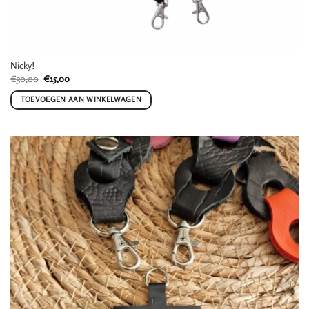
Nicky!
Oorspronkelijke
Huidige
€
30,00
€
15,00
prijs
prijs
was:
is:
TOEVOEGEN AAN WINKELWAGEN
€30,00.
€15,00.