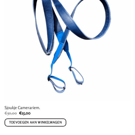
Sjoukje Camerariem.
Oorspronkelijke
Huidige
€
30,00
€
15,00
prijs
prijs
was:
is:
TOEVOEGEN AAN WINKELWAGEN
€30,00.
€15,00.