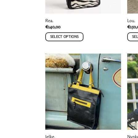
Rea.
Lou.
€
140,00
€
150,
SELECT OPTIONS
SE
Jelke.
Nynk