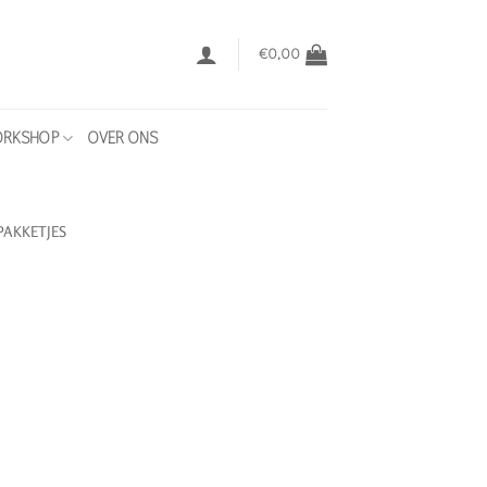
€
0,00
RKSHOP
OVER ONS
PAKKETJES
jke