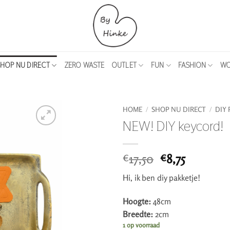
HOP NU DIRECT
ZERO WASTE
OUTLET
FUN
FASHION
WO
HOME
/
SHOP NU DIRECT
/
DIY 
NEW! DIY keycord!
Oorspronkeli
Huidige
17,50
8,75
€
€
prijs
prijs
Hi, ik ben diy pakketje!
was:
is:
€17,50.
€8,75.
Hoogte:
48cm
Breedte:
2cm
1 op voorraad