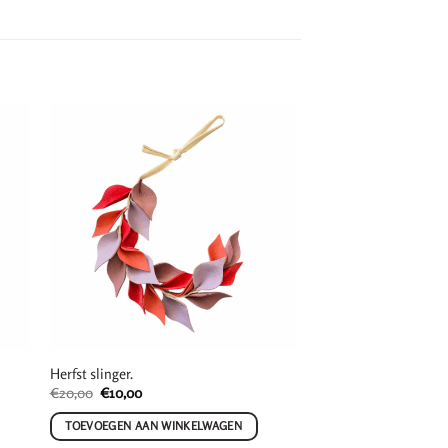
Herfst slinger.
Oorspronkelijke
Huidige
€
20,00
€
10,00
prijs
prijs
was:
is:
TOEVOEGEN AAN WINKELWAGEN
€20,00.
€10,00.