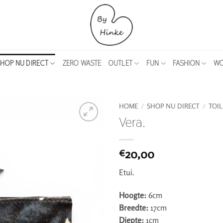
HOP NU DIRECT
ZERO WASTE
OUTLET
FUN
FASHION
WO
HOME
/
SHOP NU DIRECT
/
TOI
Vera.
20,00
€
Etui.
Hoogte:
6cm
Breedte:
17cm
Diepte:
1cm