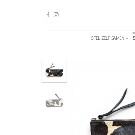
Ga
naar
inhoud
STEL ZELF SAMEN
S