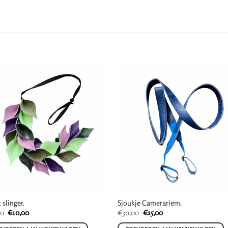
 slinger.
Sjoukje Camerariem.
Oorspronkelijke
Huidige
Oorspronkelijke
Huidige
00
€
10,00
€
30,00
€
15,00
prijs
prijs
prijs
prijs
was:
is:
was:
is: