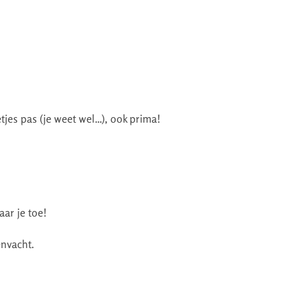
etjes pas (je weet wel…), ook prima!
ar je toe!
envacht.