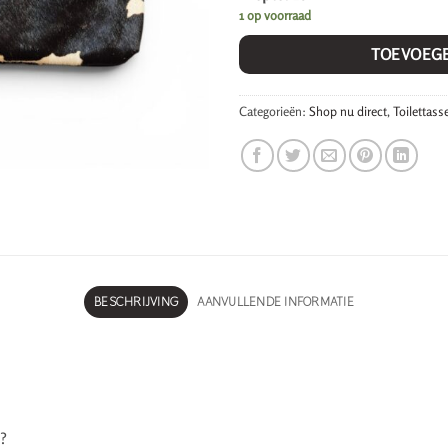
1 op voorraad
TOEVOEG
Categorieën:
Shop nu direct
,
Toilettass
BESCHRIJVING
AANVULLENDE INFORMATIE
s?