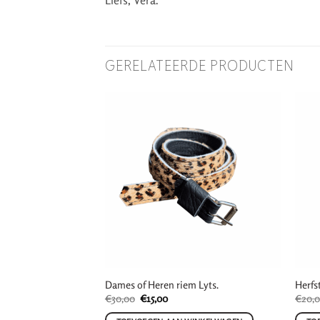
GERELATEERDE PRODUCTEN
Dames of Heren riem Lyts.
Herfst
ijke
e
Oorspronkelijke
Huidige
€
30,00
€
15,00
€
20,
prijs
prijs
was:
is: