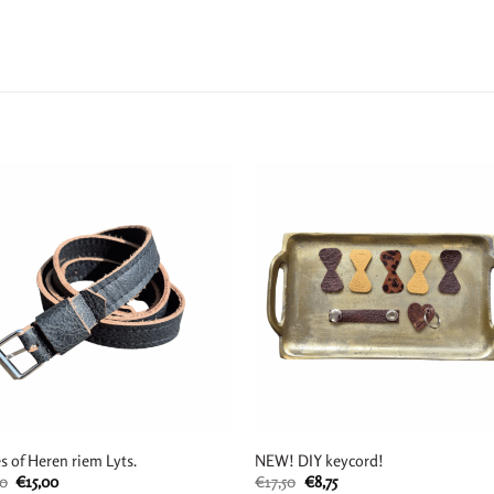
 of Heren riem Lyts.
NEW! DIY keycord!
Oorspronkelijke
Huidige
Oorspronkelijke
Huidige
00
€
15,00
€
17,50
€
8,75