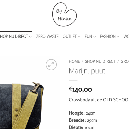
HOP NU DIRECT
ZERO WASTE
OUTLET
FUN
FASHION
WO
HOME
/
SHOP NU DIRECT
/
GRO
Marijn. puut
140,00
€
Crossbody uit de OLD SCHOOL 
Hoogte:
24cm
Breedte:
29cm
Diepte:
10cm