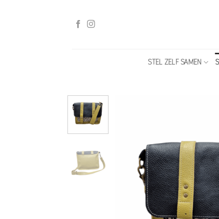
Ga
naar
inhoud
STEL ZELF SAMEN
S