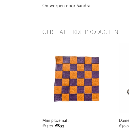
Ontworpen door Sandra.
GERELATEERDE PRODUCTEN
.
Mini placemat!
Dames
lijke
ige
Oorspronkelijke
Huidige
€
17,50
€
8,75
€
30,