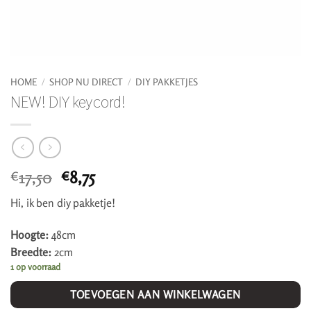
HOME
/
SHOP NU DIRECT
/
DIY PAKKETJES
NEW! DIY keycord!
Oorspronkelijke
Huidige
17,50
8,75
€
€
prijs
prijs
Hi, ik ben diy pakketje!
was:
is:
€17,50.
€8,75.
Hoogte:
48cm
Breedte:
2cm
1 op voorraad
TOEVOEGEN AAN WINKELWAGEN