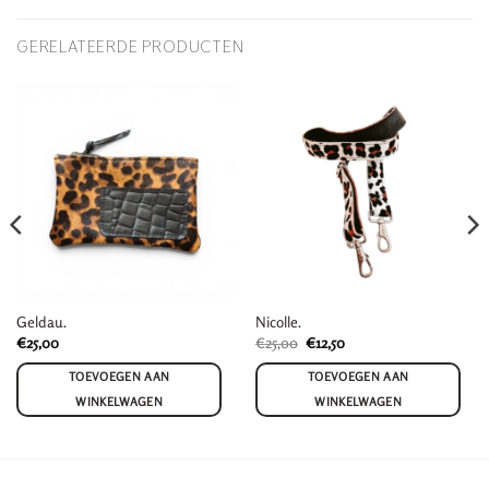
GERELATEERDE PRODUCTEN
Geldau.
Nicolle.
Oorspronkelijke
Huidige
€
25,00
€
25,00
€
12,50
prijs
prijs
was:
is:
TOEVOEGEN AAN
TOEVOEGEN AAN
€25,00.
€12,50.
WINKELWAGEN
WINKELWAGEN