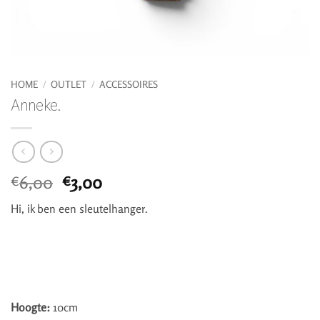
HOME
/
OUTLET
/
ACCESSOIRES
Anneke.
Oorspronkelijke
Huidige
6,00
3,00
€
€
prijs
prijs
Hi, ik ben een sleutelhanger.
was:
is:
€6,00.
€3,00.
Hoogte:
10cm