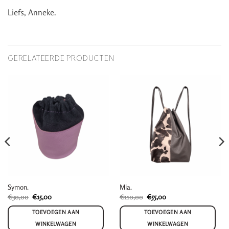
Liefs, Anneke.
GERELATEERDE PRODUCTEN
Symon.
Mia.
Oorspronkelijke
Huidige
Oorspronkelijke
Huidige
€
30,00
€
15,00
€
110,00
€
55,00
prijs
prijs
prijs
prijs
was:
is:
was:
is:
TOEVOEGEN AAN
TOEVOEGEN AAN
€30,00.
€15,00.
€110,00.
€55,00.
WINKELWAGEN
WINKELWAGEN