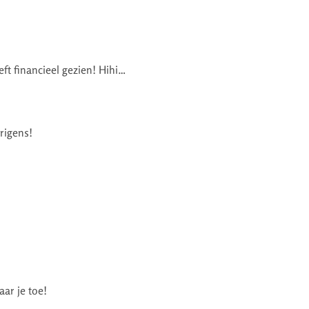
eft financieel gezien! Hihi…
rigens!
ar je toe!