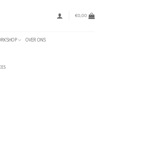
€
0,00
RKSHOP
OVER ONS
EES
ijke
ge
0.