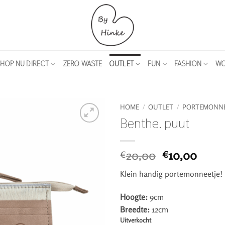
HOP NU DIRECT
ZERO WASTE
OUTLET
FUN
FASHION
WO
HOME
/
OUTLET
/
PORTEMONN
Benthe. puut
Oorspronkel
Huidi
20,00
10,00
€
€
prijs
prijs
Klein handig portemonneetje!
was:
is:
€20,00.
€10,0
Hoogte:
9cm
Breedte:
12cm
Uitverkocht