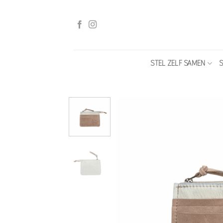
Ga
naar
inhoud
STEL ZELF SAMEN
S