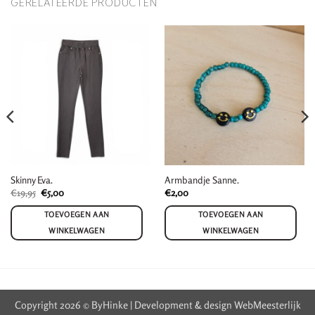
GERELATEERDE PRODUCTEN
Skinny Eva.
Armbandje Sanne.
Oorspronkelijke
Huidige
€
19,95
€
5,00
€
2,00
prijs
prijs
was:
is:
TOEVOEGEN AAN
TOEVOEGEN AAN
€19,95.
€5,00.
WINKELWAGEN
WINKELWAGEN
Copyright 2026 © ByHinke | Development & design
WebMeesterlijk