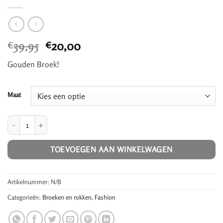
Oorspronkelijke
Huidige
39,95
20,00
€
€
prijs
prijs
Gouden Broek!
was:
is:
€39,95.
€20,00.
Maat
Metallic Pants! aantal
TOEVOEGEN AAN WINKELWAGEN
Artikelnummer:
N/B
Categorieën:
Broeken en rokken
,
Fashion