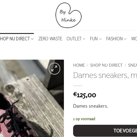
HOP NU DIRECT
ZERO WASTE
OUTLET
FUN
FASHION
WO
HOME
/
SHOP NU DIRECT
/
SNE
Dames sneakers, m
125,00
€
Dames sneakers.
1 op voorraad
TOEVOEG