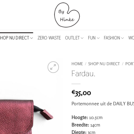
HOP NU DIRECT
ZERO WASTE
OUTLET
FUN
FASHION
WO
HOME
/
SHOP NU DIRECT
/
POR
Fardau.
35,00
€
Portemonnee uit de DAILY BUS
Hoogte:
10.5cm
Breedte:
14cm
Diepte:
3cm