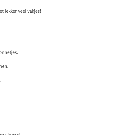
 lekker veel vakjes!
onnetjes.
nen.
.
ar je toe!