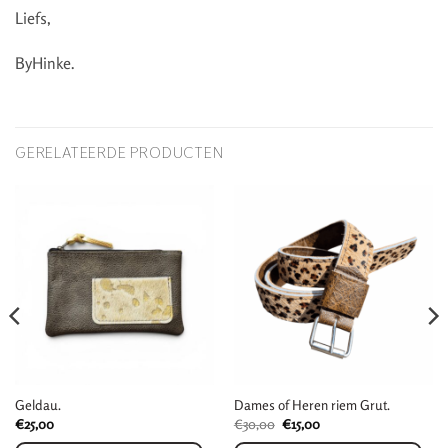
Liefs,
ByHinke.
GERELATEERDE PRODUCTEN
Geldau.
Dames of Heren riem Grut.
Oorspronkelijke
Huidige
€
25,00
€
30,00
€
15,00
prijs
prijs