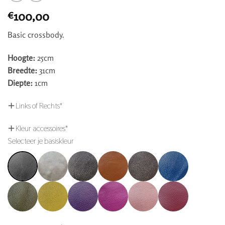
100,00
€
Basic crossbody.
Hoogte:
25cm
Breedte:
31cm
Diepte:
1cm
Links of Rechts
*
Kleur accessoires
*
Selecteer je basiskleur