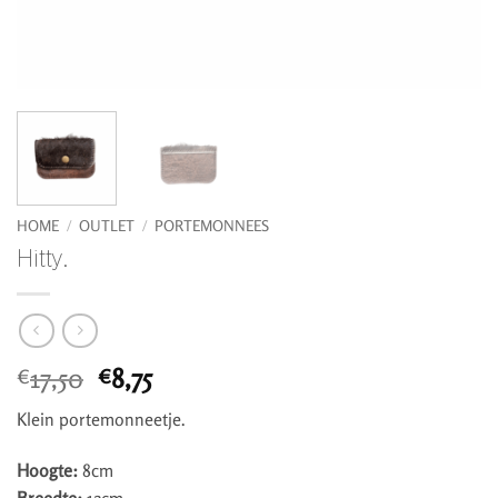
HOME
/
OUTLET
/
PORTEMONNEES
Hitty.
Oorspronkelijke
Huidige
17,50
8,75
€
€
prijs
prijs
Klein portemonneetje.
was:
is:
€17,50.
€8,75.
Hoogte:
8cm