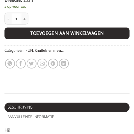
Breedte:
11cm
2 op voorraad
Kids portemonnee, Schildpad. aantal
TOEVOEGEN AAN WINKELWAGEN
Categorieën:
FUN
,
Knuffels en meer...
BESCHRIJVING
AANVULLENDE INFORMATIE
Hi!