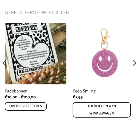
GERELATEERDE PRODUCTEN
Kadobonnen!
Keep Smiling!
Prijsklasse:
€
10,00
-
€
100,00
€
2,99
€10,00
tot
OPTIES SELECTEREN
TOEVOEGEN AAN
€100,00
Dit
WINKELWAGEN
product
heeft
meerdere