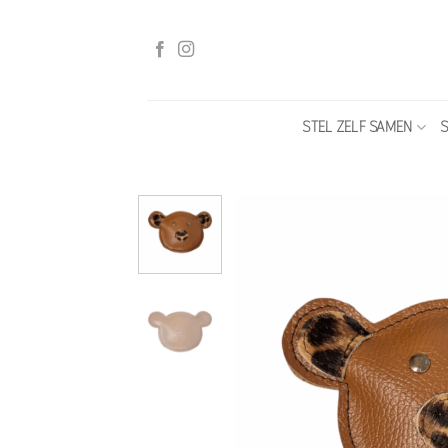
Ga
naar
inhoud
STEL ZELF SAMEN
S