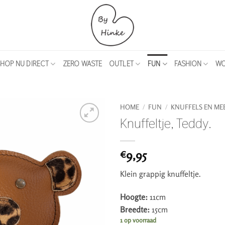
HOP NU DIRECT
ZERO WASTE
OUTLET
FUN
FASHION
WO
HOME
/
FUN
/
KNUFFELS EN MEE
Knuffeltje, Teddy.
9,95
€
Klein grappig knuffeltje.
Hoogte:
11cm
Breedte:
15cm
1 op voorraad