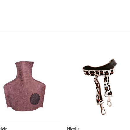
lein.
Nicolle.