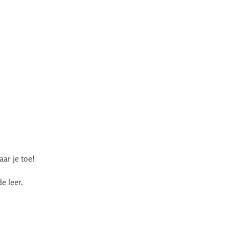
ar je toe!
e leer.