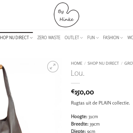
HOP NU DIRECT
ZERO WASTE
OUTLET
FUN
FASHION
WO
HOME
/
SHOP NU DIRECT
/
GRO
Lou.
150,00
€
Rugtas uit de PLAIN collectie.
Hoogte:
31cm
Breedte:
39cm
Diepte:
9cm