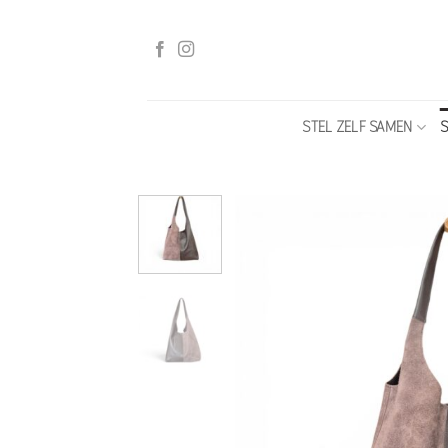
Ga
naar
inhoud
STEL ZELF SAMEN
S