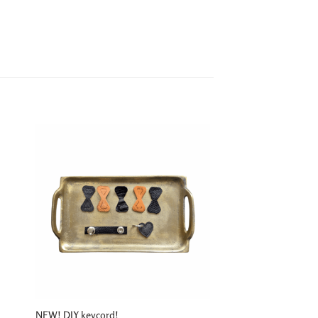
NEW! DIY keycord!