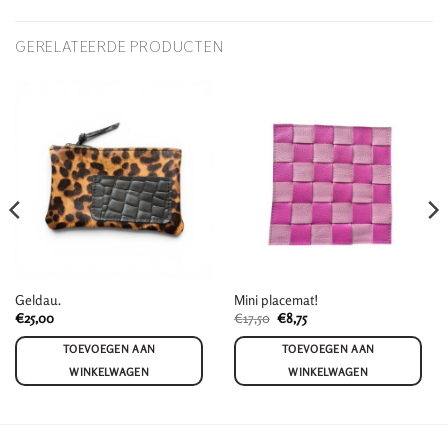
GERELATEERDE PRODUCTEN
Geldau.
Mini placemat!
Oorspronkelijke
Huidige
€
25,00
€
17,50
€
8,75
prijs
prijs
was:
is:
TOEVOEGEN AAN
TOEVOEGEN AAN
€17,50.
€8,75.
WINKELWAGEN
WINKELWAGEN