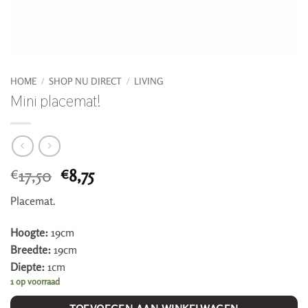
HOME
/
SHOP NU DIRECT
/
LIVING
Mini placemat!
Oorspronkelijke
Huidige
17,50
8,75
€
€
prijs
prijs
Placemat.
was:
is:
€17,50.
€8,75.
Hoogte:
19cm
Breedte:
19cm
Diepte:
1cm
1 op voorraad