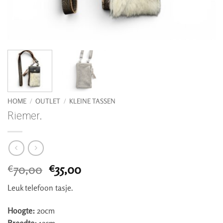
HOME
/
OUTLET
/
KLEINE TASSEN
Riemer.
Oorspronkelijke
Huidige
70,00
35,00
€
€
prijs
prijs
Leuk telefoon tasje.
was:
is:
€70,00.
€35,00.
Hoogte:
20cm