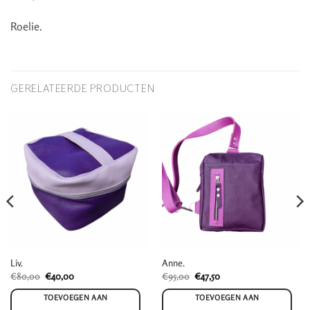
Roelie.
GERELATEERDE PRODUCTEN
Liv.
Anne.
Oorspronkelijke
Huidige
Oorspronkelijke
Huidige
€
80,00
€
40,00
€
95,00
€
47,50
prijs
prijs
prijs
prijs
was:
is:
was:
is:
TOEVOEGEN AAN
TOEVOEGEN AAN
€80,00.
€40,00.
€95,00.
€47,50.