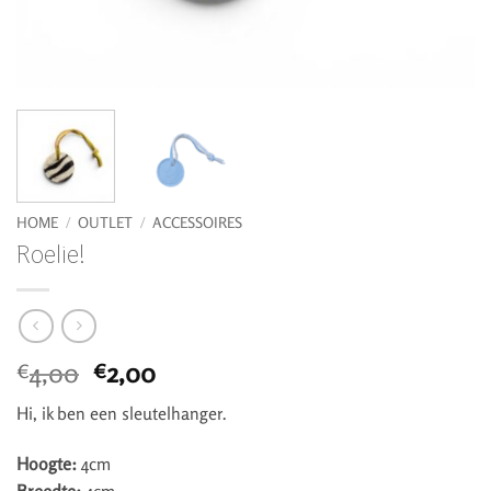
HOME
/
OUTLET
/
ACCESSOIRES
Roelie!
Oorspronkelijke
Huidige
4,00
2,00
€
€
prijs
prijs
Hi, ik ben een sleutelhanger.
was:
is:
€4,00.
€2,00.
Hoogte:
4cm