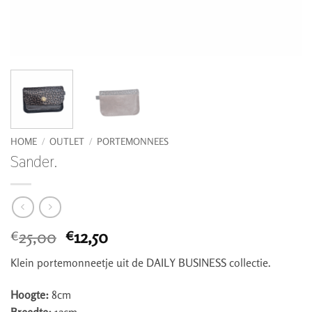
HOME
/
OUTLET
/
PORTEMONNEES
Sander.
Oorspronkelijke
Huidige
25,00
12,50
€
€
prijs
prijs
Klein portemonneetje uit de DAILY BUSINESS collectie.
was:
is:
€25,00.
€12,50.
Hoogte:
8cm