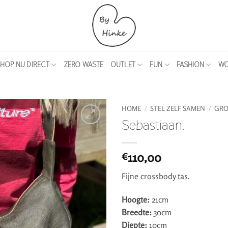
HOP NU DIRECT
ZERO WASTE
OUTLET
FUN
FASHION
WO
HOME
/
STEL ZELF SAMEN
/
GRO
Sebastiaan.
110,00
€
Fijne crossbody tas.
Hoogte:
21cm
Breedte:
30cm
Diepte:
10cm