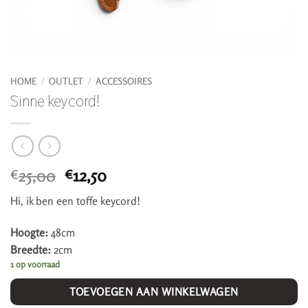
HOME
/
OUTLET
/
ACCESSOIRES
Sinne keycord!
Oorspronkelijke
Huidige
25,00
12,50
€
€
prijs
prijs
Hi, ik ben een toffe keycord!
was:
is:
€25,00.
€12,50.
Hoogte:
48cm
Breedte:
2cm
1 op voorraad
TOEVOEGEN AAN WINKELWAGEN