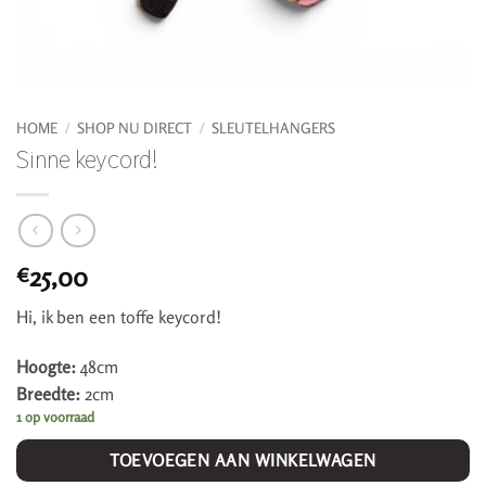
HOME
/
SHOP NU DIRECT
/
SLEUTELHANGERS
Sinne keycord!
25,00
€
Hi, ik ben een toffe keycord!
Hoogte:
48cm
Breedte:
2cm
1 op voorraad
TOEVOEGEN AAN WINKELWAGEN