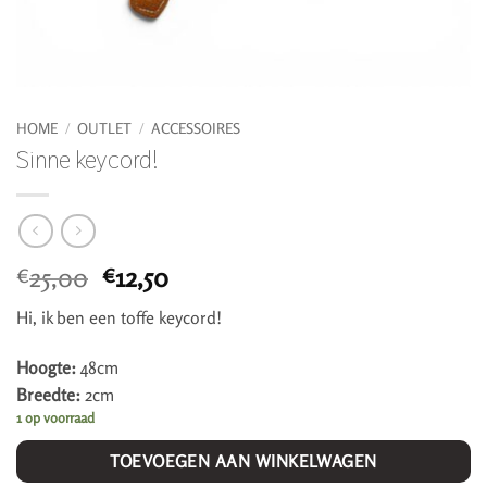
HOME
/
OUTLET
/
ACCESSOIRES
Sinne keycord!
Oorspronkelijke
Huidige
25,00
12,50
€
€
prijs
prijs
Hi, ik ben een toffe keycord!
was:
is:
€25,00.
€12,50.
Hoogte:
48cm
Breedte:
2cm
1 op voorraad
TOEVOEGEN AAN WINKELWAGEN