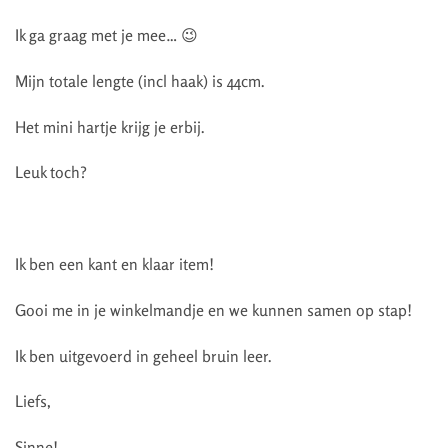
Ik ga graag met je mee… 😉
Mijn totale lengte (incl haak) is 44cm.
Het mini hartje krijg je erbij.
Leuk toch?
Ik ben een kant en klaar item!
Gooi me in je winkelmandje en we kunnen samen op stap!
Ik ben uitgevoerd in geheel bruin leer.
Liefs,
Sinne!