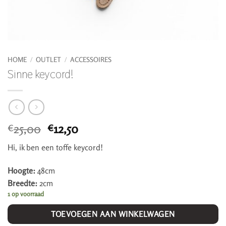
HOME
/
OUTLET
/
ACCESSOIRES
Sinne keycord!
Oorspronkelijke
Huidige
25,00
12,50
€
€
prijs
prijs
Hi, ik ben een toffe keycord!
was:
is:
€25,00.
€12,50.
Hoogte:
48cm
Breedte:
2cm
1 op voorraad
TOEVOEGEN AAN WINKELWAGEN