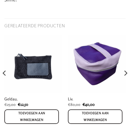
GERELATEERDE PRODUCTEN
Geldau.
Liv.
Oorspronkelijke
Huidige
Oorspronkelijke
Huidige
€
25,00
€
12,50
€
80,00
€
40,00
prijs
prijs
prijs
prijs
was:
is:
was:
is:
TOEVOEGEN AAN
TOEVOEGEN AAN
€25,00.
€12,50.
€80,00.
€40,00.
WINKELWAGEN
WINKELWAGEN