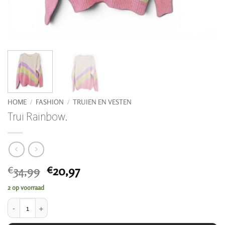
HOME
/
FASHION
/
TRUIEN EN VESTEN
Trui Rainbow.
Oorspronkelijke
Huidige
34,99
20,97
€
€
prijs
prijs
2 op voorraad
was:
is:
Trui Rainbow. aantal
€34,99.
€20,97.