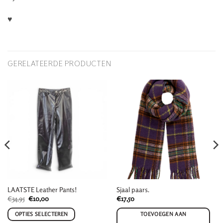
♥
GERELATEERDE PRODUCTEN
LAATSTE Leather Pants!
Sjaal paars.
Oorspronkelijke
Huidige
€
34,95
€
10,00
€
17,50
prijs
prijs
was:
is:
OPTIES SELECTEREN
TOEVOEGEN AAN
€34,95.
€10,00.