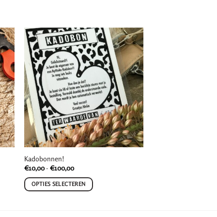
Kadobonnen!
Prijsklasse:
€
10,00
-
€
100,00
€10,00
tot
OPTIES SELECTEREN
€100,00
Dit
product