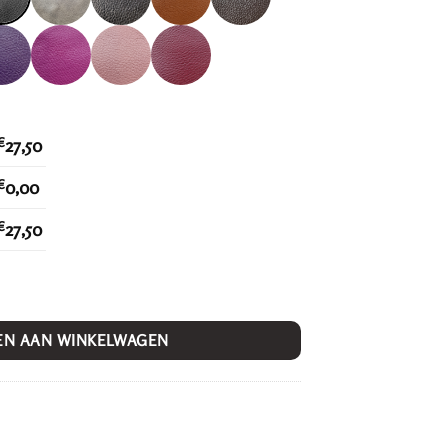
€
27,50
€
0,00
€
27,50
EN AAN WINKELWAGEN