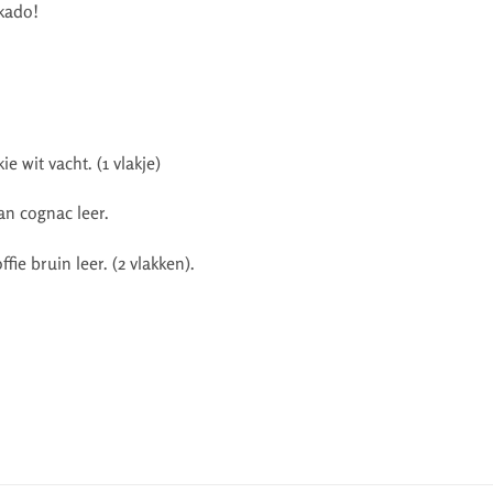
 kado!
e wit vacht. (1 vlakje)
an cognac leer.
fie bruin leer. (2 vlakken).