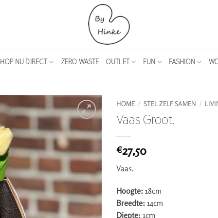
HOP NU DIRECT
ZERO WASTE
OUTLET
FUN
FASHION
WO
HOME
/
STEL ZELF SAMEN
/
LIV
Vaas Groot.
27,50
€
Vaas.
Hoogte:
18cm
Breedte:
14cm
Diepte:
1cm