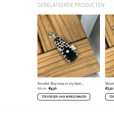
GERELATEERDE PRODUCTEN
Anneke. Buy now, or cry later…
Sleut
Oorspronkelijke
Huidige
€
6,00
€
4,50
€
7,50
prijs
prijs
was:
is:
WINKELWAGEN
TOEVOEGEN AAN WINKELWAGEN
TO
€6,00.
€4,50.