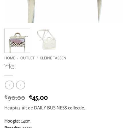
HOME
/
OUTLET
/
KLEINE TASSEN
Yfke.
Oorspronkelijke
Huidige
90,00
45,00
€
€
prijs
prijs
Heuptas uit de DAILY BUSINESS collectie.
was:
is:
€90,00.
€45,00.
Hoogte:
14cm