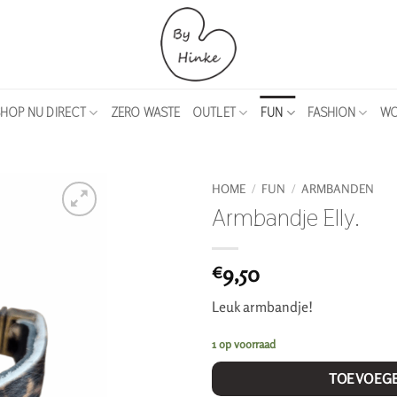
HOP NU DIRECT
ZERO WASTE
OUTLET
FUN
FASHION
WO
HOME
/
FUN
/
ARMBANDEN
Armbandje Elly.
9,50
€
Leuk armbandje!
1 op voorraad
TOEVOEG