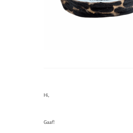
Hi,
Gaaf!