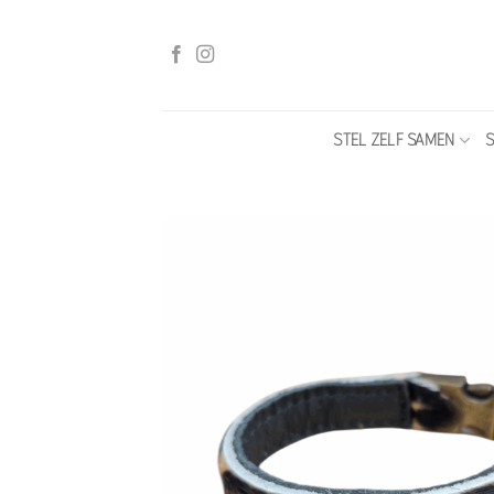
Ga
naar
inhoud
STEL ZELF SAMEN
S