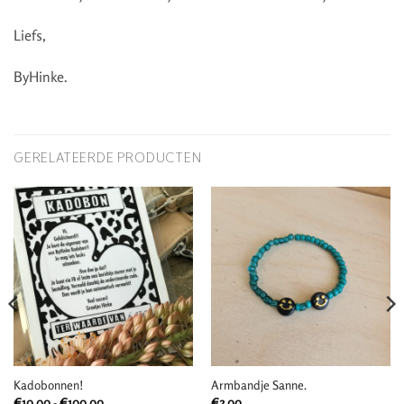
Liefs,
ByHinke.
GERELATEERDE PRODUCTEN
Kadobonnen!
Armbandje Sanne.
Prijsklasse:
€
10,00
-
€
100,00
€
2,00