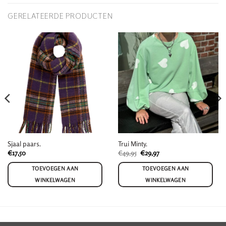
GERELATEERDE PRODUCTEN
Sjaal paars.
Trui Minty.
Oorspronkelijke
Huidige
€
17,50
€
49,95
€
29,97
prijs
prijs
was:
is:
TOEVOEGEN AAN
TOEVOEGEN AAN
€49,95.
€29,97.
WINKELWAGEN
WINKELWAGEN