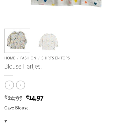
HOME
/
FASHION
/
SHIRTS EN TOPS
Blouse Hartjes.
Oorspronkelijke
Huidige
24,95
14,97
€
€
prijs
prijs
Gave Blouse.
was:
is:
€24,95.
€14,97.
♥