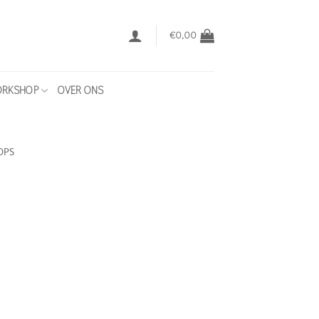
€
0,00
RKSHOP
OVER ONS
OPS
jke
e