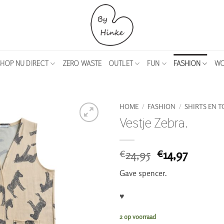
HOP NU DIRECT
ZERO WASTE
OUTLET
FUN
FASHION
WO
HOME
/
FASHION
/
SHIRTS EN T
Vestje Zebra.
Oorspronkeli
Huidig
24,95
14,97
€
€
prijs
prijs
Gave spencer.
was:
is:
€24,95.
€14,97.
♥
2 op voorraad