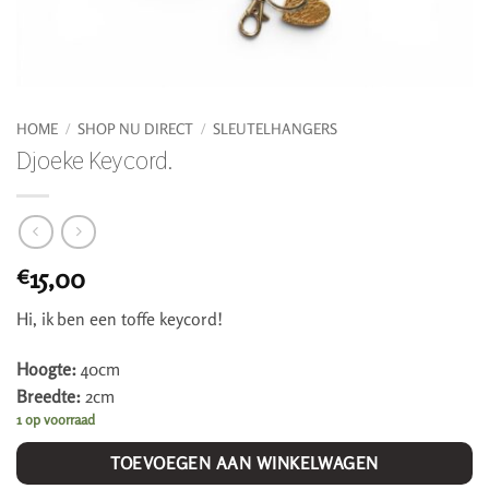
HOME
/
SHOP NU DIRECT
/
SLEUTELHANGERS
Djoeke Keycord.
15,00
€
Hi, ik ben een toffe keycord!
Hoogte:
40cm
Breedte:
2cm
1 op voorraad
TOEVOEGEN AAN WINKELWAGEN