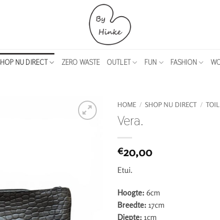
HOP NU DIRECT
ZERO WASTE
OUTLET
FUN
FASHION
WO
HOME
/
SHOP NU DIRECT
/
TOI
Vera.
20,00
€
Etui.
Hoogte:
6cm
Breedte:
17cm
Diepte:
1cm