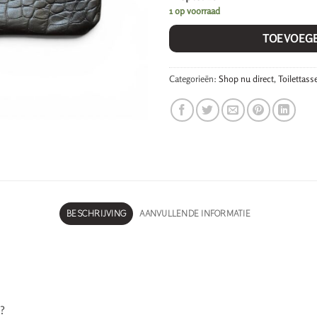
1 op voorraad
TOEVOEG
Categorieën:
Shop nu direct
,
Toilettass
BESCHRIJVING
AANVULLENDE INFORMATIE
s?