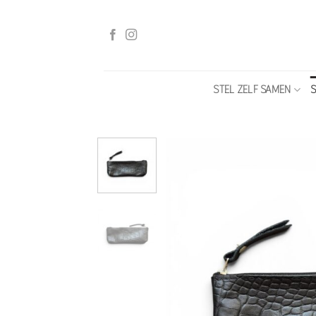
Ga
naar
inhoud
STEL ZELF SAMEN
S