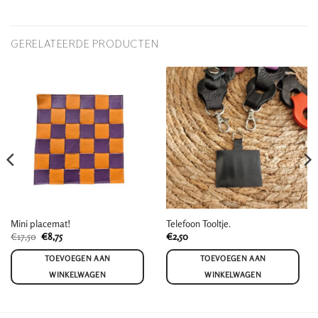
GERELATEERDE PRODUCTEN
Mini placemat!
Telefoon Tooltje.
Oorspronkelijke
Huidige
€
17,50
€
8,75
€
2,50
prijs
prijs
was:
is:
TOEVOEGEN AAN
TOEVOEGEN AAN
€17,50.
€8,75.
WINKELWAGEN
WINKELWAGEN