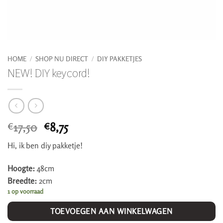
HOME
/
SHOP NU DIRECT
/
DIY PAKKETJES
NEW! DIY keycord!
Oorspronkelijke
Huidige
17,50
8,75
€
€
prijs
prijs
Hi, ik ben diy pakketje!
was:
is:
€17,50.
€8,75.
Hoogte:
48cm
Breedte:
2cm
1 op voorraad
TOEVOEGEN AAN WINKELWAGEN