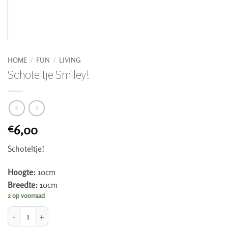
HOME
/
FUN
/
LIVING
Schoteltje Smiley!
6,00
€
Schoteltje!
Hoogte:
10cm
Breedte:
10cm
2 op voorraad
Schoteltje Smiley! aantal